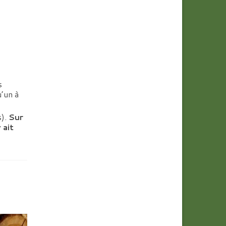
s
’un à
s).
Sur
 ait