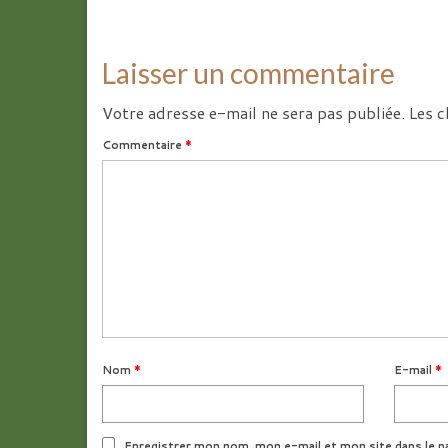
Laisser un commentaire
Votre adresse e-mail ne sera pas publiée.
Les c
Commentaire
*
Nom
*
E-mail
*
Enregistrer mon nom, mon e-mail et mon site dans le n