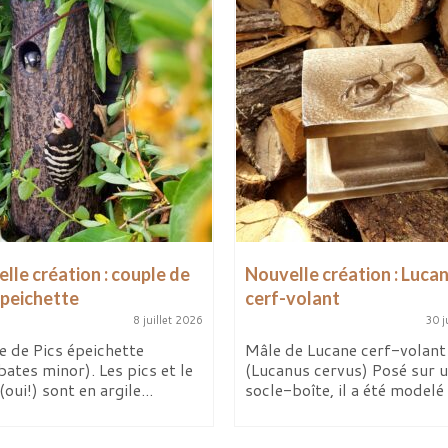
lle création : couple de
Nouvelle création : Luca
épeichette
cerf-volant
8 juillet 2026
30 j
e de Pics épeichette
Mâle de Lucane cerf-volant
ates minor). Les pics et le
(Lucanus cervus) Posé sur 
(oui!) sont en argile...
socle-boîte, il a été modelé 