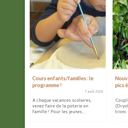
Cours enfants/familles : le
Nouve
programme !
pics 
8 avril 2026
7 août 2026
de mes
x
A chaque vacances scolaires,
Coupl
 d’ici...
venez faire de la poterie en
(Dryob
famille ! Pour les jeunes...
tronc 