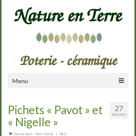
Menu
Accueil
Pichets « Pavot » et
27
Présentation
MAI 2021
« Nigelle »
Galerie
Cours de poterie
Classé dans :
Non classé
|
0