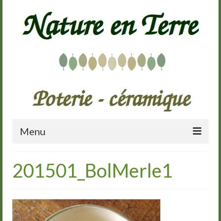
Menu
Accueil
201501_BolMerle1
Présentation
Galerie
Cours de poterie