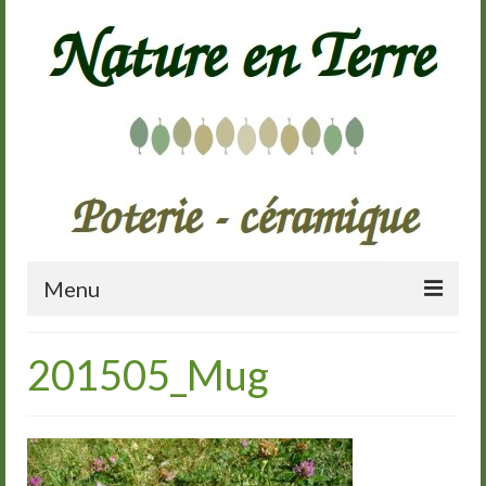
Menu
Accueil
201505_Mug
Présentation
Galerie
Cours de poterie