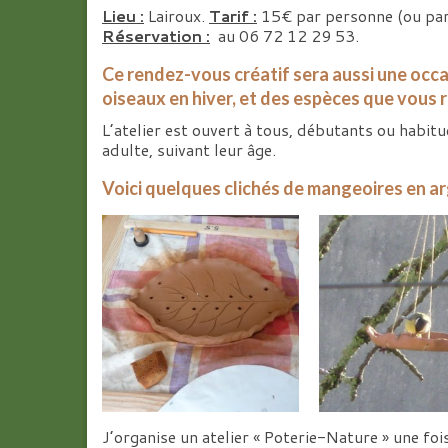
Lieu :
Lairoux.
Tarif :
15€ par personne (ou par 
Réservation :
au 06 72 12 29 53.
Ce rendez-vous créatif sera aussi une occ
oiseaux en hiver, et des espèces que vous 
L’atelier est ouvert à tous, débutants ou habitu
adulte, suivant leur âge.
Voici quelques clichés de mangeoires en arg
J’organise un atelier « Poterie-Nature » une foi