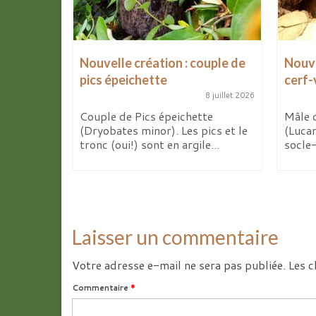
Nouvelle création : couple de
Nouve
pics épeichette
cerf-
8 avril 2026
8 juillet 2026
de mes
x
Couple de Pics épeichette
Mâle 
 d’ici...
(Dryobates minor). Les pics et le
(Luca
tronc (oui!) sont en argile...
socle-
Laisser un commentaire
Votre adresse e-mail ne sera pas publiée.
Les c
Commentaire
*