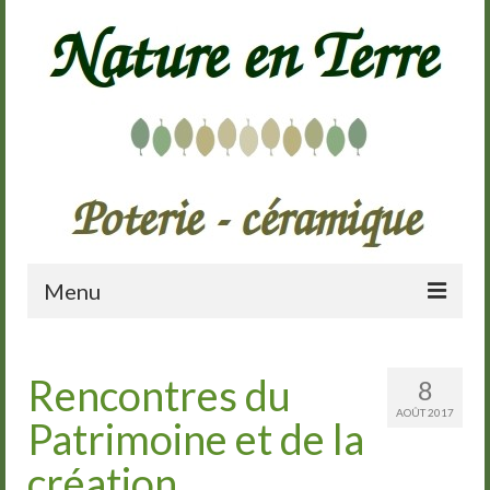
Menu
Accueil
Rencontres du
8
Présentation
AOÛT 2017
Patrimoine et de la
Galerie
création
Cours de poterie