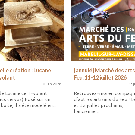
lle création : Lucane
[annulé] Marché des arts
volant
Feu, 11-12 juillet 2026
30 juin 2026
27 j
de Lucane cerf-volant
Retrouvez-moi en compagn
nus cervus) Posé sur un
d’autres artisans du Feu ! L
boîte, il a été modelé en...
et 12 juillet prochains,
l’ancienne...