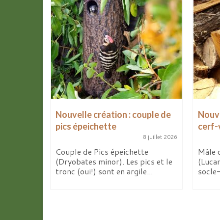
Nouvelle création : couple de
Nouve
pics épeichette
cerf-
8 avril 2026
8 juillet 2026
de mes
x
Couple de Pics épeichette
Mâle 
 d’ici...
(Dryobates minor). Les pics et le
(Luca
tronc (oui!) sont en argile...
socle-