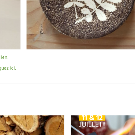
lien.
quez ici.