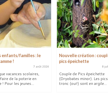
 enfants/familles : le
Nouvelle création : coupl
ramme !
pics épeichette
7 août 2026
8 jui
ue vacances scolaires,
Couple de Pics épeichette
faire de la poterie en
(Dryobates minor). Les pics 
e ! Pour les jeunes...
tronc (oui!) sont en argile...