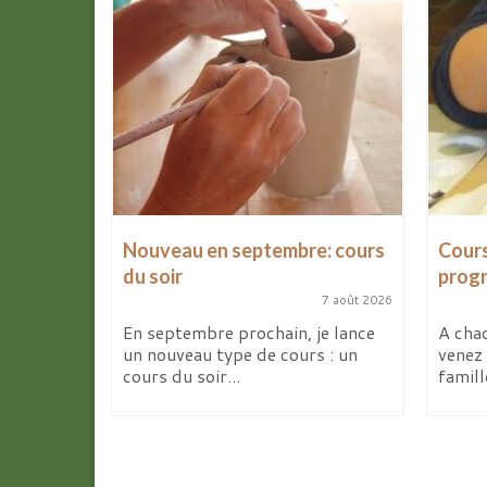
les
Nouveau en septembre: cours
Cours
d’avril
du soir
prog
7 août 2026
9 avril 2026
En septembre prochain, je lance
A chaq
un nouveau type de cours : un
venez 
ites de la
cours du soir...
famill
deux
elier...