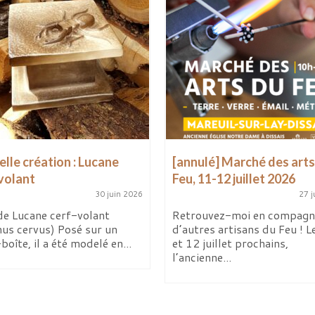
lle création : Lucane
[annulé] Marché des arts
volant
Feu, 11-12 juillet 2026
30 juin 2026
27 j
de Lucane cerf-volant
Retrouvez-moi en compagn
nus cervus) Posé sur un
d’autres artisans du Feu ! L
boîte, il a été modelé en...
et 12 juillet prochains,
l’ancienne...