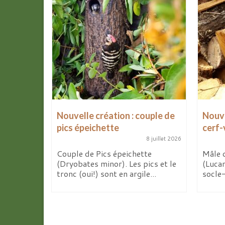
Nouvelle création : couple de
Nouve
pics épeichette
cerf-
8 avril 2026
8 juillet 2026
de mes
x
Couple de Pics épeichette
Mâle 
 d’ici...
(Dryobates minor). Les pics et le
(Luca
tronc (oui!) sont en argile...
socle-