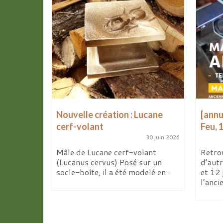
ouple de
Nouvelle création : Lucane
[annu
cerf-volant
Feu, 
8 juillet 2026
30 juin 2026
te
Mâle de Lucane cerf-volant
Retro
ics et le
(Lucanus cervus) Posé sur un
d’autr
e...
socle-boîte, il a été modelé en...
et 12 
l’anci