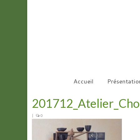
Accueil
Présentatio
201712_Atelier_Choc
|
0