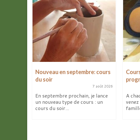
les
Nouveau en septembre: cours
Cours
d’avril
du soir
prog
7 août 2026
9 avril 2026
En septembre prochain, je lance
A chaq
un nouveau type de cours : un
venez 
ites de la
cours du soir...
famill
deux
elier...