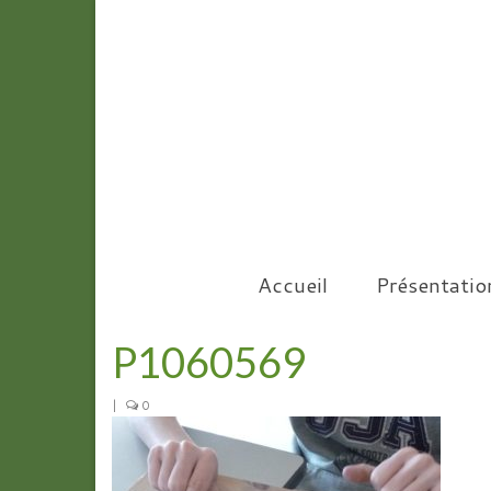
Accueil
Présentatio
P1060569
|
0