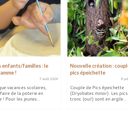
 enfants/familles : le
Nouvelle création : coupl
ramme !
pics épeichette
7 août 2026
8 jui
ue vacances scolaires,
Couple de Pics épeichette
faire de la poterie en
(Dryobates minor). Les pics 
e ! Pour les jeunes...
tronc (oui!) sont en argile...