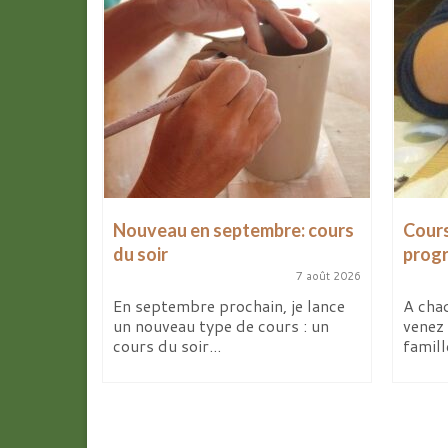
les
Nouveau en septembre: cours
Cours
d’avril
du soir
prog
7 août 2026
9 avril 2026
En septembre prochain, je lance
A chaq
un nouveau type de cours : un
venez 
ites de la
cours du soir...
famill
deux
elier...