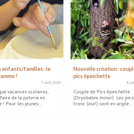
 enfants/familles : le
Nouvelle création : coupl
ramme !
pics épeichette
7 août 2026
8 jui
ue vacances scolaires,
Couple de Pics épeichette
faire de la poterie en
(Dryobates minor). Les pics 
e ! Pour les jeunes...
tronc (oui!) sont en argile...