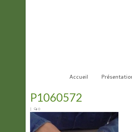
Accueil
Présentatio
P1060572
|
0