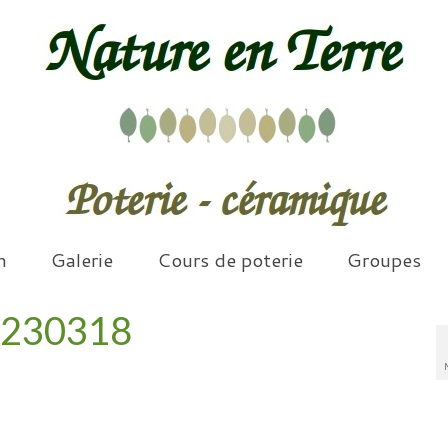
n
Galerie
Cours de poterie
Groupes
s_230318