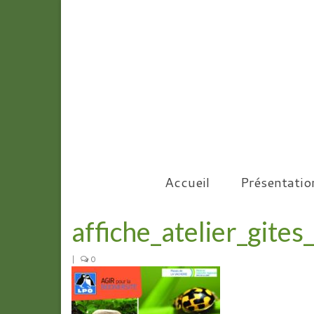
Accueil
Présentatio
affiche_atelier_gite
|
0