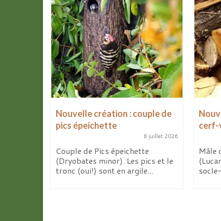
Nouvelle création : couple de
Nouve
pics épeichette
cerf-
8 avril 2026
8 juillet 2026
de mes
x
Couple de Pics épeichette
Mâle 
 d’ici...
(Dryobates minor). Les pics et le
(Luca
tronc (oui!) sont en argile...
socle-