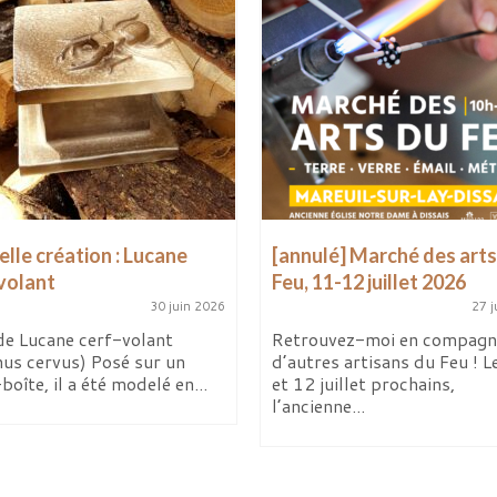
lle création : Lucane
[annulé] Marché des arts
volant
Feu, 11-12 juillet 2026
30 juin 2026
27 j
de Lucane cerf-volant
Retrouvez-moi en compagn
nus cervus) Posé sur un
d’autres artisans du Feu ! L
boîte, il a été modelé en...
et 12 juillet prochains,
l’ancienne...