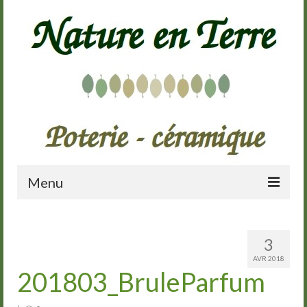
Menu
Accueil
3
Présentation
AVR 2018
201803_BruleParfum
Galerie
Cours de poterie