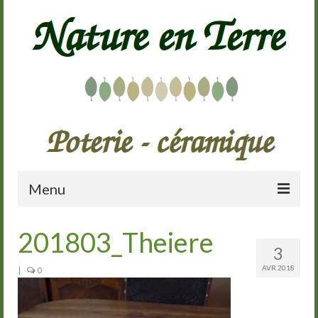
Menu
Accueil
201803_Theiere
3
Présentation
AVR 2018
|
0
Galerie
Cours de poterie