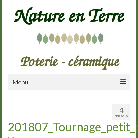
Menu
Accueil
4
Présentation
SEP 2018
201807_Tournage_petit_
Galerie
Cours de poterie