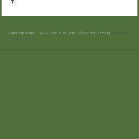
C.Blet-Charaudeau - 2016 - Nature en Terre - WordPress Theme by
Kadence WP
-
Mentions légales