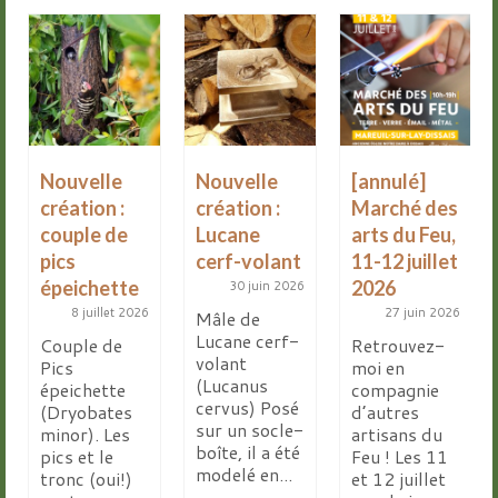
Nouvelle
Nouvelle
[annulé]
création :
création :
Marché des
couple de
Lucane
arts du Feu,
pics
cerf-volant
11-12 juillet
épeichette
2026
30 juin 2026
8 juillet 2026
27 juin 2026
Mâle de
Lucane cerf-
Couple de
Retrouvez-
volant
Pics
moi en
(Lucanus
épeichette
compagnie
cervus) Posé
(Dryobates
d’autres
sur un socle-
minor). Les
artisans du
boîte, il a été
pics et le
Feu ! Les 11
modelé en...
tronc (oui!)
et 12 juillet