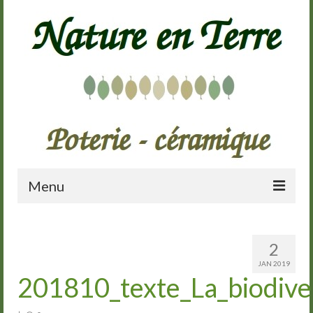
Menu
Accueil
2
Présentation
JAN 2019
201810_texte_La_biodiver
Galerie
Cours de poterie