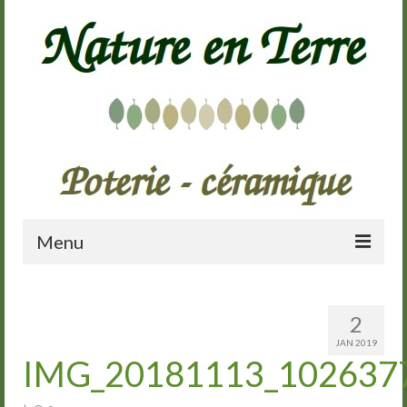
Menu
Accueil
2
Présentation
JAN 2019
IMG_20181113_102637
Galerie
Cours de poterie