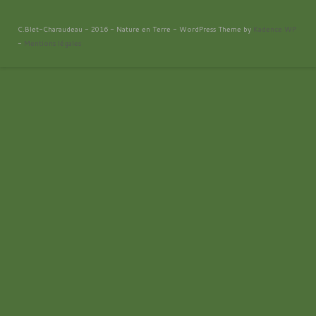
C.Blet-Charaudeau - 2016 - Nature en Terre - WordPress Theme by
Kadence WP
-
Mentions légales