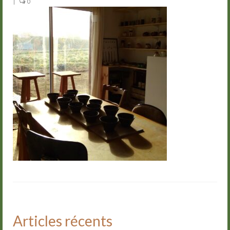
|
0
Groupes
Livre d’or
Contact
Articles récents