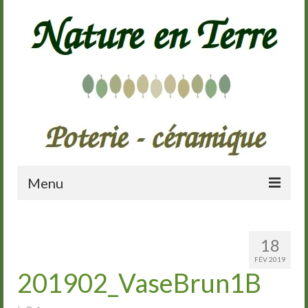
Menu
Accueil
18
Présentation
FÉV 2019
201902_VaseBrun1B
Galerie
Cours de poterie