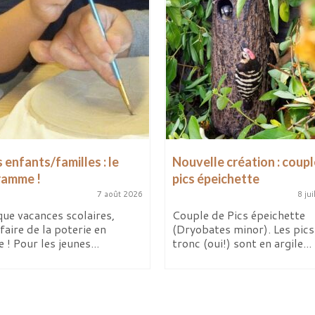
 enfants/familles : le
Nouvelle création : coupl
ramme !
pics épeichette
7 août 2026
8 jui
ue vacances scolaires,
Couple de Pics épeichette
faire de la poterie en
(Dryobates minor). Les pics 
e ! Pour les jeunes...
tronc (oui!) sont en argile...