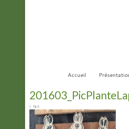
Accueil
Présentatio
201603_PicPlanteLa
|
0