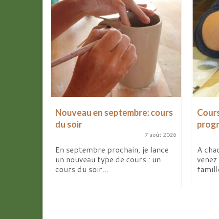
les
Nouveau en septembre: cours
Cours
d’avril
du soir
prog
7 août 2026
9 avril 2026
En septembre prochain, je lance
A chaq
un nouveau type de cours : un
venez 
ites de la
cours du soir...
famill
deux
elier...