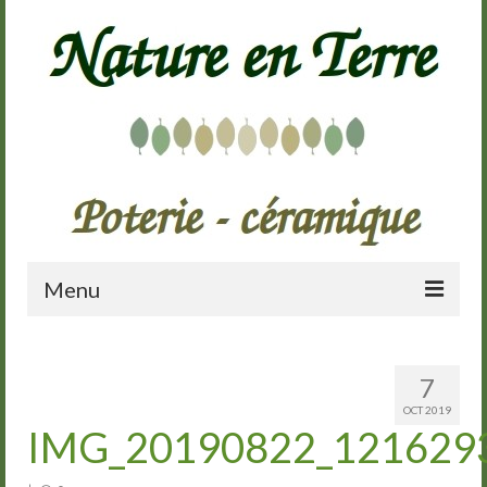
Menu
Accueil
7
Présentation
OCT 2019
IMG_20190822_121629
Galerie
Cours de poterie