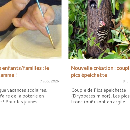
 enfants/familles : le
Nouvelle création : coupl
ramme !
pics épeichette
7 août 2026
8 jui
ue vacances scolaires,
Couple de Pics épeichette
faire de la poterie en
(Dryobates minor). Les pics 
e ! Pour les jeunes...
tronc (oui!) sont en argile...