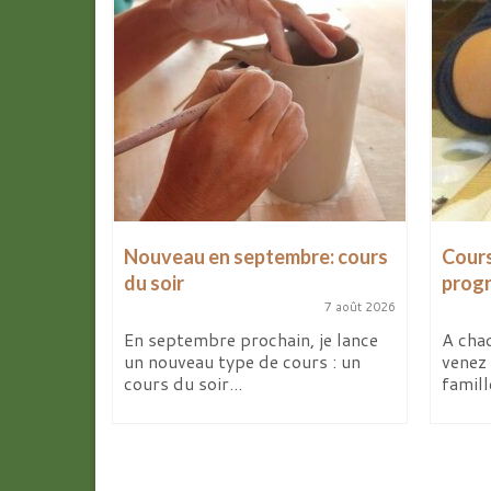
les
Nouveau en septembre: cours
Cours
d’avril
du soir
prog
7 août 2026
9 avril 2026
En septembre prochain, je lance
A chaq
un nouveau type de cours : un
venez 
ites de la
cours du soir...
famill
deux
elier...