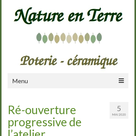
Menu
Accueil
Ré-ouverture
5
Présentation
MAI 2020
progressive de
Galerie
l’atelier
Cours de poterie