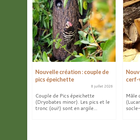
Nouvelle création : couple de
Nouve
pics épeichette
cerf-
8 avril 2026
8 juillet 2026
de mes
x
Couple de Pics épeichette
Mâle 
 d’ici...
(Dryobates minor). Les pics et le
(Luca
tronc (oui!) sont en argile...
socle-