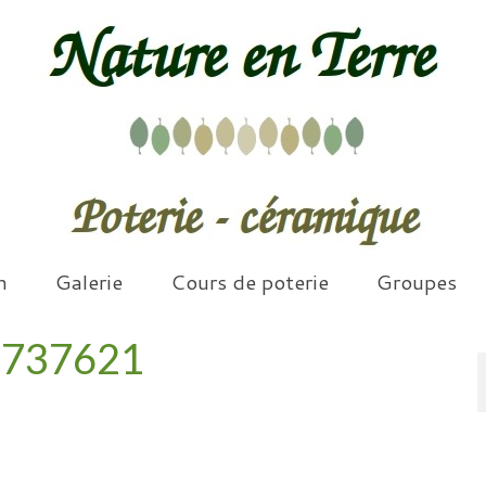
n
Galerie
Cours de poterie
Groupes
2737621