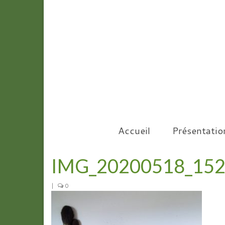
Accueil
Présentatio
IMG_20200518_15
|
0