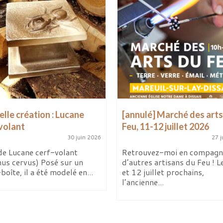
lle création : Lucane
[annulé] Marché des arts
volant
Feu, 11-12 juillet 2026
30 juin 2026
27 j
de Lucane cerf-volant
Retrouvez-moi en compagn
nus cervus) Posé sur un
d’autres artisans du Feu ! L
boîte, il a été modelé en...
et 12 juillet prochains,
l’ancienne...