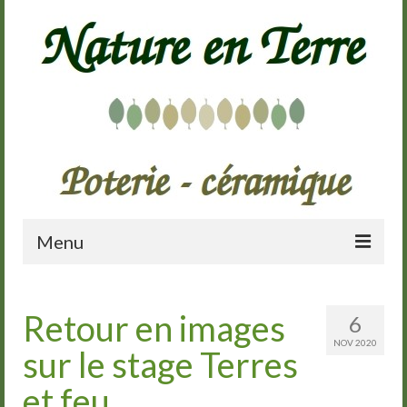
Menu
Accueil
Retour en images
6
Présentation
NOV 2020
sur le stage Terres
Galerie
et feu
Cours de poterie