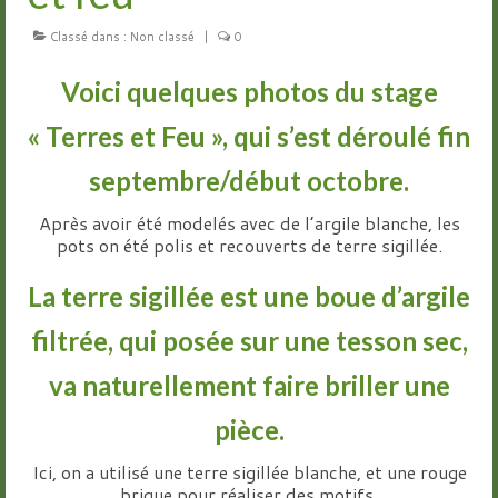
Classé dans :
Groupes
Non classé
|
0
Livre d’or
Voici quelques photos du stage
Contact
« Terres et Feu », qui s’est déroulé fin
septembre/début octobre.
Après avoir été modelés avec de l’argile blanche, les
pots on été polis et recouverts de terre sigillée.
La terre sigillée est une boue d’argile
filtrée, qui posée sur une tesson sec,
va naturellement faire briller une
pièce.
Ici, on a utilisé une terre sigillée blanche, et une rouge
brique pour réaliser des motifs.