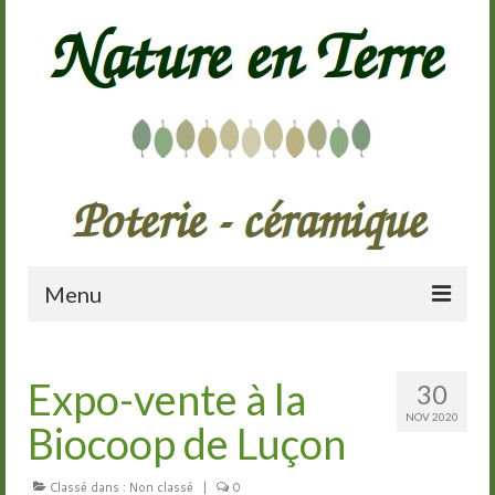
Menu
Accueil
Expo-vente à la
30
Présentation
NOV 2020
Biocoop de Luçon
Galerie
Cours de poterie
Classé dans :
Non classé
|
0