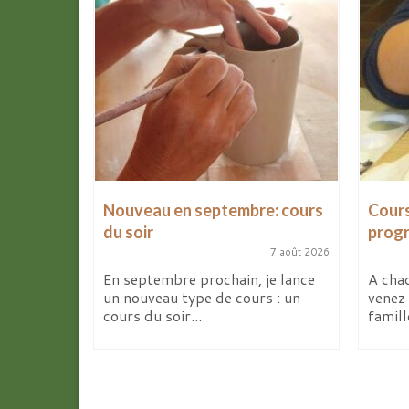
les
Nouveau en septembre: cours
Cours
d’avril
du soir
prog
7 août 2026
9 avril 2026
En septembre prochain, je lance
A chaq
un nouveau type de cours : un
venez 
ites de la
cours du soir...
famill
deux
elier...