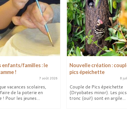
 enfants/familles : le
Nouvelle création : coupl
ramme !
pics épeichette
7 août 2026
8 jui
ue vacances scolaires,
Couple de Pics épeichette
faire de la poterie en
(Dryobates minor). Les pics 
e ! Pour les jeunes...
tronc (oui!) sont en argile...