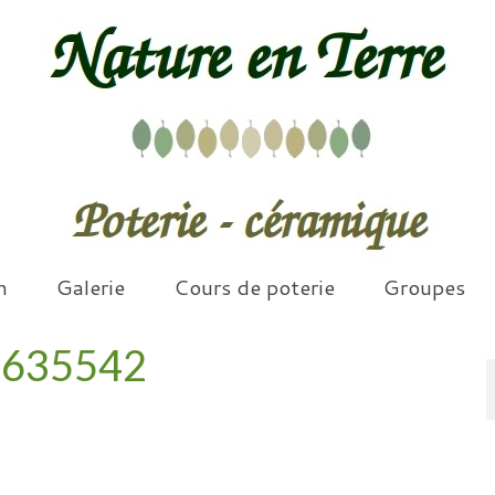
n
Galerie
Cours de poterie
Groupes
3635542