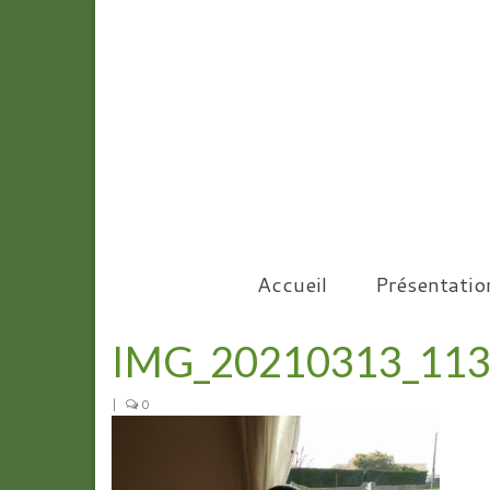
Accueil
Présentatio
IMG_20210313_11
|
0