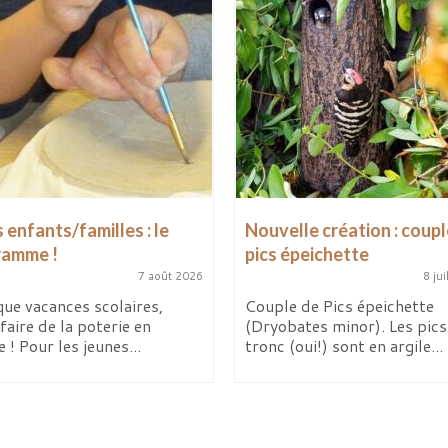
 enfants/familles : le
Nouvelle création : coupl
ramme !
pics épeichette
7 août 2026
8 jui
ue vacances scolaires,
Couple de Pics épeichette
faire de la poterie en
(Dryobates minor). Les pics 
e ! Pour les jeunes...
tronc (oui!) sont en argile...