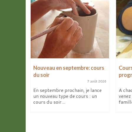
les
Nouveau en septembre: cours
Cours
d’avril
du soir
prog
7 août 2026
9 avril 2026
En septembre prochain, je lance
A chaq
un nouveau type de cours : un
venez 
ites de la
cours du soir...
famill
deux
elier...