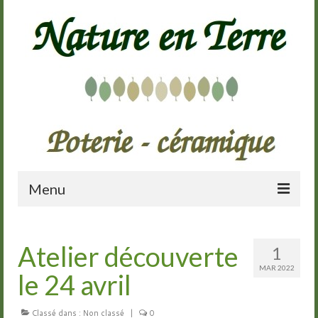
Menu
Accueil
Atelier découverte
1
Présentation
MAR 2022
le 24 avril
Galerie
Cours de poterie
Classé dans :
Non classé
|
0