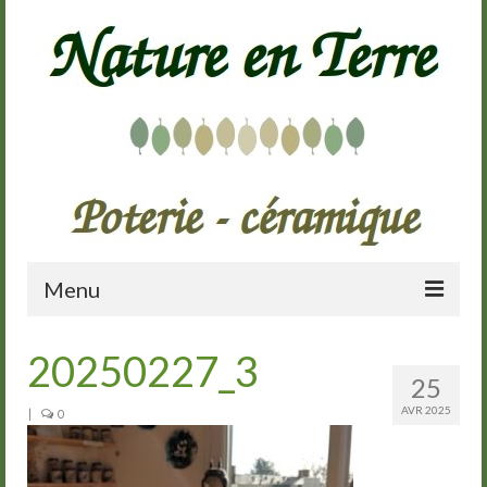
Menu
Accueil
20250227_3
25
Présentation
AVR 2025
|
0
Galerie
Cours de poterie