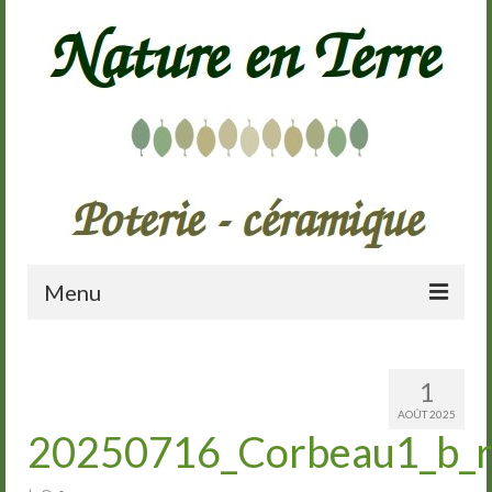
Menu
Accueil
1
Présentation
AOÛT 2025
20250716_Corbeau1_b_r
Galerie
Cours de poterie