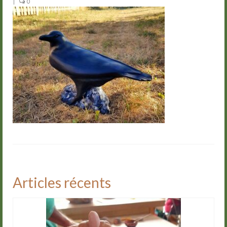
|
0
Groupes
Livre d’or
Contact
Articles récents