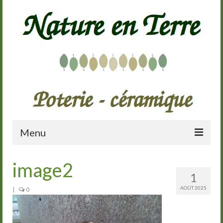
Menu
Accueil
image2
1
Présentation
AOÛT 2025
|
0
Galerie
Cours de poterie