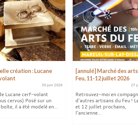
lle création : Lucane
[annulé] Marché des arts
volant
Feu, 11-12 juillet 2026
30 juin 2026
27 j
de Lucane cerf-volant
Retrouvez-moi en compagn
nus cervus) Posé sur un
d’autres artisans du Feu ! L
boîte, il a été modelé en...
et 12 juillet prochains,
l’ancienne...