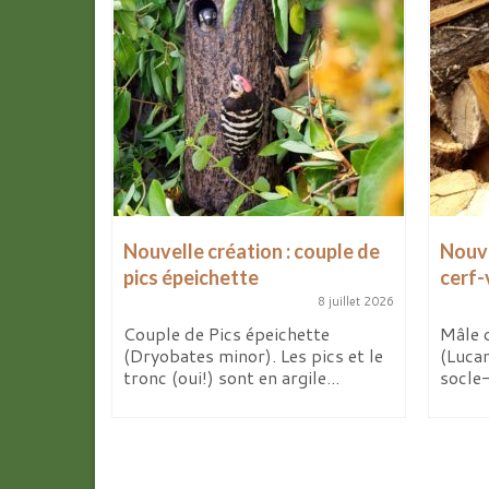
Nouvelle création : couple de
Nouve
pics épeichette
cerf-
8 avril 2026
8 juillet 2026
de mes
x
Couple de Pics épeichette
Mâle 
 d’ici...
(Dryobates minor). Les pics et le
(Luca
tronc (oui!) sont en argile...
socle-