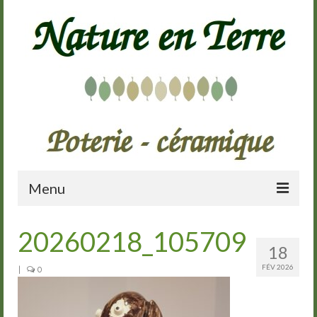
Menu
Accueil
20260218_105709
18
Présentation
FÉV 2026
|
0
Galerie
Cours de poterie