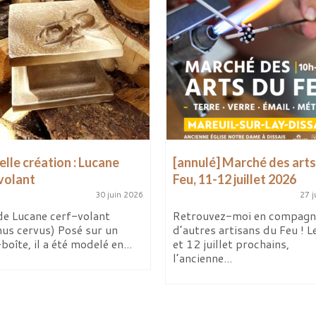
lle création : Lucane
[annulé] Marché des arts
volant
Feu, 11-12 juillet 2026
30 juin 2026
27 j
de Lucane cerf-volant
Retrouvez-moi en compagn
nus cervus) Posé sur un
d’autres artisans du Feu ! L
boîte, il a été modelé en...
et 12 juillet prochains,
l’ancienne...