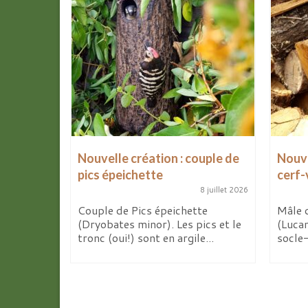
Nouvelle création : couple de
Nouve
pics épeichette
cerf-
8 avril 2026
8 juillet 2026
de mes
x
Couple de Pics épeichette
Mâle 
 d’ici...
(Dryobates minor). Les pics et le
(Luca
tronc (oui!) sont en argile...
socle-