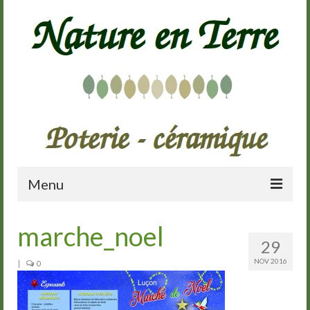
Menu
Accueil
marche_noel
29
Présentation
NOV 2016
|
0
Galerie
Cours de poterie