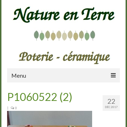
Menu
Accueil
P1060522 (2)
22
Présentation
DÉC 2017
|
0
Galerie
Cours de poterie