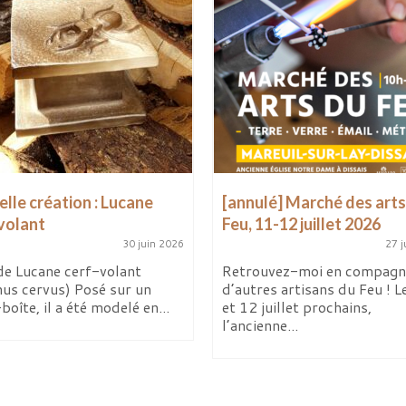
lle création : Lucane
[annulé] Marché des arts
volant
Feu, 11-12 juillet 2026
30 juin 2026
27 j
de Lucane cerf-volant
Retrouvez-moi en compagn
nus cervus) Posé sur un
d’autres artisans du Feu ! L
boîte, il a été modelé en...
et 12 juillet prochains,
l’ancienne...