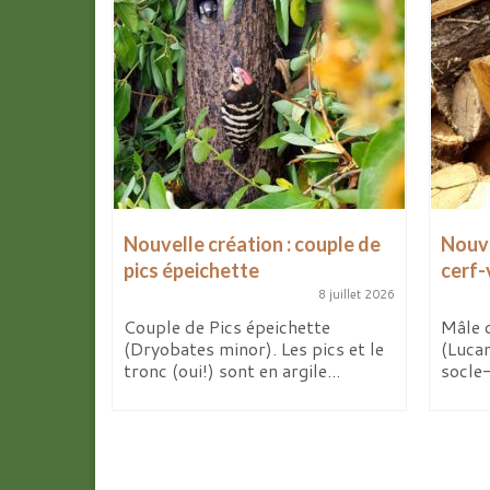
Nouvelle création : couple de
Nouve
pics épeichette
cerf-
8 avril 2026
8 juillet 2026
de mes
x
Couple de Pics épeichette
Mâle 
 d’ici...
(Dryobates minor). Les pics et le
(Luca
tronc (oui!) sont en argile...
socle-