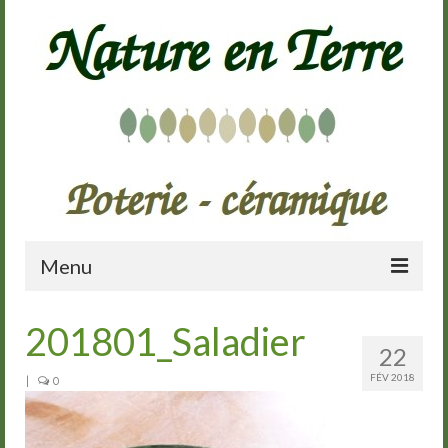
Menu
Accueil
201801_Saladier
22
Présentation
FÉV 2018
|
0
Galerie
Cours de poterie