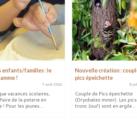
 enfants/familles : le
Nouvelle création : coupl
ramme !
pics épeichette
7 août 2026
8 jui
ue vacances scolaires,
Couple de Pics épeichette
faire de la poterie en
(Dryobates minor). Les pics 
e ! Pour les jeunes...
tronc (oui!) sont en argile...