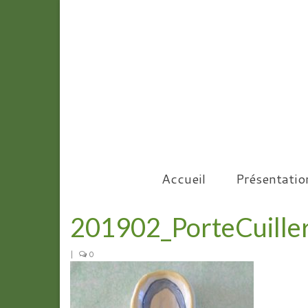
Accueil
Présentatio
201902_PorteCuille
|
0