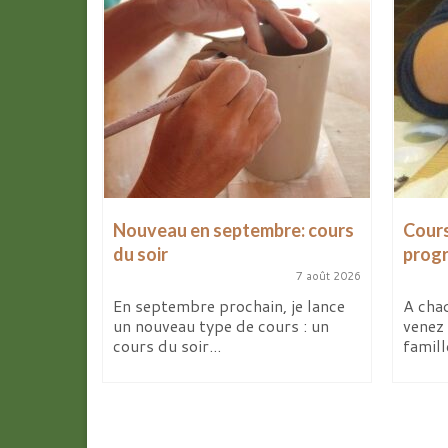
les
Nouveau en septembre: cours
Cours
d’avril
du soir
prog
7 août 2026
9 avril 2026
En septembre prochain, je lance
A chaq
un nouveau type de cours : un
venez 
ites de la
cours du soir...
famill
deux
elier...