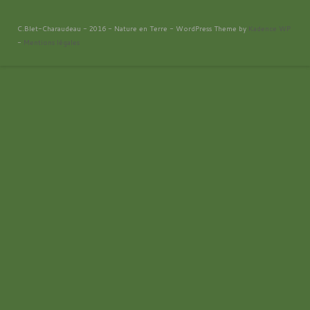
C.Blet-Charaudeau - 2016 - Nature en Terre - WordPress Theme by
Kadence WP
-
Mentions légales