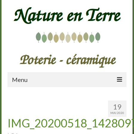
Menu
Accueil
19
Présentation
MAI 2020
IMG_20200518_142809
Galerie
Cours de poterie