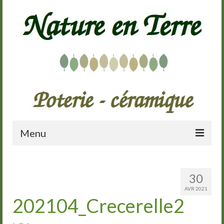
Menu
Accueil
30
Présentation
AVR 2021
202104_Crecerelle2
Galerie
Cours de poterie