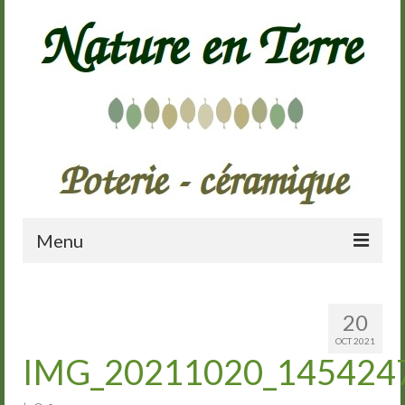
Menu
Accueil
20
Présentation
OCT 2021
IMG_20211020_145424
Galerie
Cours de poterie