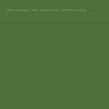
C.Blet-Charaudeau - 2016 - Nature en Terre - WordPress Theme by
Kadence WP
-
Mentions légales