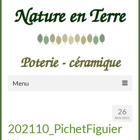
Menu
Accueil
26
Présentation
NOV 2021
202110_PichetFiguier
Galerie
Cours de poterie