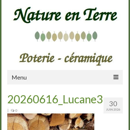
Menu
Accueil
20260616_Lucane3
30
Présentation
JUIN 2026
|
0
Galerie
Cours de poterie